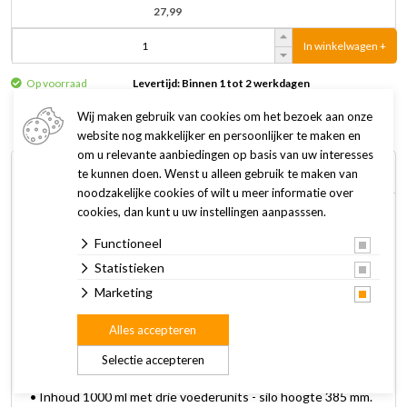
27,99
In winkelwagen +
Op voorraad
Levertijd: Binnen 1 tot 2 werkdagen
Wij maken gebruik van cookies om het bezoek aan onze
website nog makkelijker en persoonlijker te maken en
om u relevante aanbiedingen op basis van uw interesses
Omschrijving
Specificaties
te kunnen doen. Wenst u alleen gebruik te maken van
noodzakelijke cookies of wilt u meer informatie over
cookies, dan kunt u uw instellingen aanpasssen.
Lona S3 is een tuinvogelvoersilo met drie voerunits. Voor
Functioneel
kleine tuinvogels zoals mezen, vinken, mussen en
soortgenoten. Eenvoudig te bevestigen aan een regenpijp,
Statistieken
boomstam, schutting, muur of pergola.
Marketing
Alles accepteren
Kenmerken:
• Voor kleine tuinvogels zoals mezen, vinken, mussen en
Selectie accepteren
soortgenoten.
• Inhoud 1000 ml met drie voederunits - silo hoogte 385 mm.